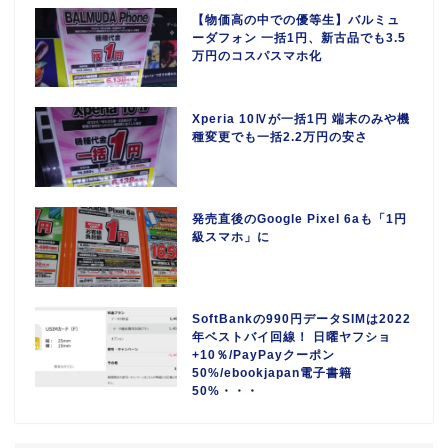
【物価高の中での優等生】バルミュ
ーダフォン 一括1円、新古品でも3.5
万円のコスパスマホ化
Xperia 10Ⅳが一括1円 端末のみや機
種変更でも一括2.2万円の安さ
発売直後のGoogle Pixel 6aも「1円
級スマホ」に
SoftBankの990円データSIMは2022
年ベストバイ回線！ 日曜ヤフショ
+10％/PayPayクーポン
50%/ebookjapan電子書籍
50%・・・