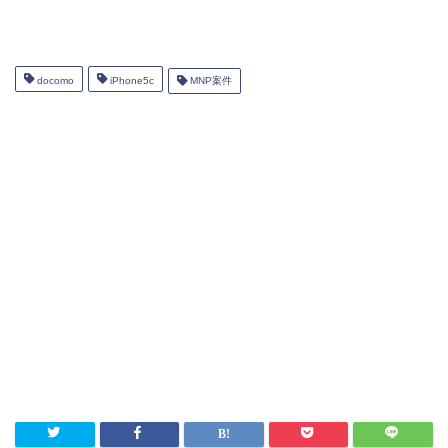
docomo
iPhone5c
MNP案件