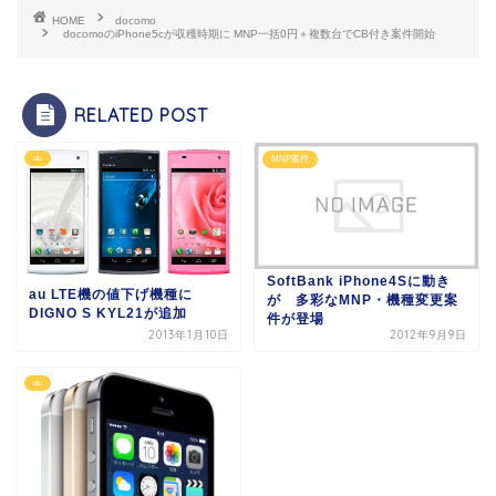
HOME
docomo
docomoのiPhone5cが収穫時期に MNP一括0円＋複数台でCB付き案件開始
RELATED POST
au
MNP案件
SoftBank iPhone4Sに動き
au LTE機の値下げ機種に
が 多彩なMNP・機種変更案
DIGNO S KYL21が追加
件が登場
2013年1月10日
2012年9月9日
au