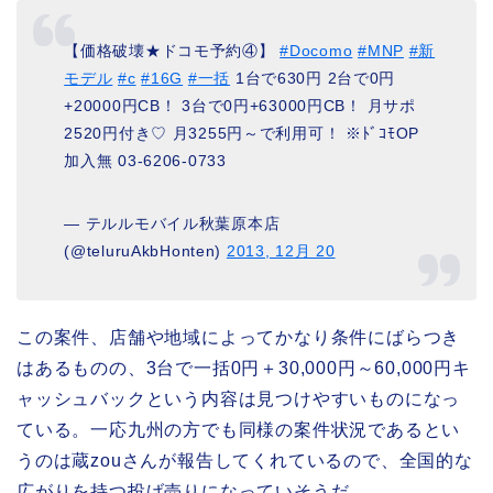
【価格破壊★ドコモ予約④】
#Docomo
#MNP
#新
モデル
#c
#16G
#一括
1台で630円 2台で0円
+20000円CB！ 3台で0円+63000円CB！ 月サポ
2520円付き♡ 月3255円～で利用可！ ※ﾄﾞｺﾓOP
加入無 03-6206-0733
— テルルモバイル秋葉原本店
(@teluruAkbHonten)
2013, 12月 20
この案件、店舗や地域によってかなり条件にばらつき
はあるものの、3台で一括0円＋30,000円～60,000円キ
ャッシュバックという内容は見つけやすいものになっ
ている。一応九州の方でも同様の案件状況であるとい
うのは蔵zouさんが報告してくれているので、全国的な
広がりを持つ投げ売りになっていそうだ。