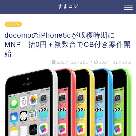
すまコジ
docomo
docomoのiPhone5cが収穫時期に
MNP一括0円＋複数台でCB付き案件開
始
2013年12月21日
/
2014年11月20日