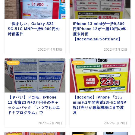
「悩ましい」Galaxy S22
iPhone 13 miniが一括9,800
SC-51C MNP一括9,900円の
円/iPhone 12が一括10円の年
特価案件
度末特価
【docomo/au/SoftBank】
2022年11月13日
2022年3月12日
docomo
docomo
【ヤバい】ドコモ、iPhone
【docomo】iPhone 「13」
12 実質23円+3万円分のキャ
miniも2年間実質23円に MNP
ッシュバック 「いつでもカエ
投げ売りが最新機種にまで波
ドキプログラム」で
及
2022年2月20日
2022年1月20日