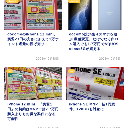
docomo
docomo
docomoのiPhone 12 mini、
docomo投げ売りスマホを追
実質23円の安さに加えて1万ポ
加 機種変更、だけでなく白ロ
イント還元の投げ売り
ム購入でも1.7万円でAQUOS
sense5Gが買える
2021年12月18日
2021年12月9日
au
au
iPhone 12 mini、『実質1
iPhone SE MNP一括1円案
円』の契約はMNP一括2.7万円
件、128GBも対象に
購入よりもお得な案件になる
可能性