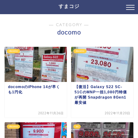
すまコジ
― CATEGORY ―
docomo
docomo
docomo
docomoのiPhone 14が早く
【復活】Galaxy S22 SC-
も1円化
51CのMNP一括1,080円特価
が再開 Snapdragon 8Gen1
最安値
2022年11月26日
2022年11月20日
docomo
au