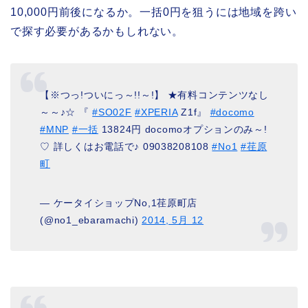
10,000円前後になるか。一括0円を狙うには地域を跨い
で探す必要があるかもしれない。
【※つっ!ついにっ～!!～!】 ★有料コンテンツなし
～～♪☆ 『
#SO02F
#XPERIA
Z1f』
#docomo
#MNP
#一括
13824円 docomoオプションのみ～!
♡ 詳しくはお電話で♪ 09038208108
#No1
#荏原
町
— ケータイショップNo,1荏原町店
(@no1_ebaramachi)
2014, 5月 12