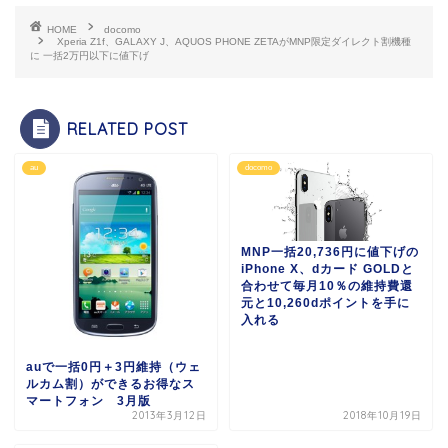
HOME
docomo
Xperia Z1f、GALAXY J、AQUOS PHONE ZETAがMNP限定ダイレクト割機種
に 一括2万円以下に値下げ
RELATED POST
au
docomo
MNP一括20,736円に値下げの
iPhone X、dカード GOLDと
合わせて毎月10％の維持費還
元と10,260dポイントを手に
入れる
auで一括0円＋3円維持（ウェ
ルカム割）ができるお得なス
マートフォン 3月版
2013年3月12日
2018年10月19日