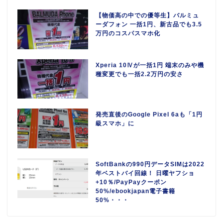
【物価高の中での優等生】バルミュ
ーダフォン 一括1円、新古品でも3.5
万円のコスパスマホ化
Xperia 10Ⅳが一括1円 端末のみや機
種変更でも一括2.2万円の安さ
発売直後のGoogle Pixel 6aも「1円
級スマホ」に
SoftBankの990円データSIMは2022
年ベストバイ回線！ 日曜ヤフショ
+10％/PayPayクーポン
50%/ebookjapan電子書籍
50%・・・