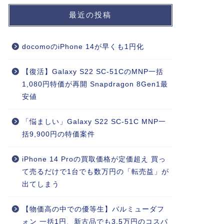
最近の投稿
docomoのiPhone 14が早くも1円化
【復活】Galaxy S22 SC-51CのMNP一括
1,080円特価が再開 Snapdragon 8Gen1最
安値
「悩ましい」Galaxy S22 SC-51C MNP一
括9,900円の特価案件
iPhone 14 Proの買取価格が定価超え 買っ
て売るだけで1台でも数万円の「転売益」が
出てしまう
【物価高の中での優等生】バルミューダフ
ォン 一括1円、新古品でも3.5万円のコスパ