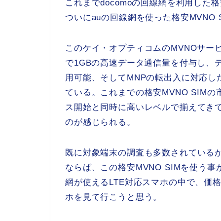
これまでdocomoの回線網を利用した格
ついにauの回線網を使った格安MVNO
このケイ・オプティコムのMVNOサービ
で1GBの高速データ通信量を付与し、テ
用可能、そしてMNPの転出入に対応し
ている。これまでの格安MVNO SIM
ス開始と同時に高いレベルで揃えてき
のが感じられる。
既に対象端末の調査も多数されているが
ならば、この格安MVNO SIMを使う
網が使えるLTE対応スマホの中で、価
ホを見て行こうと思う。