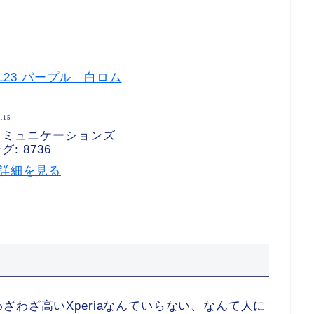
 SOL23 パープル 白ロム
5.15
コミュニケーションズ
: 8736
p で詳細を見る
わざ高いXperiaなんていらない、なんて人に