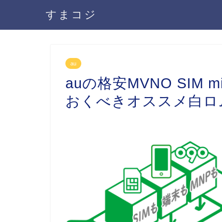
すまコジ
au
auの格安MVNO SIM
おくべきオススメ白ロ