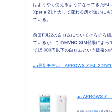
はようやく使えるようになってきたFJ
Xperia Z1と大して変わる所が無いに
ている。
前回FJl22の白ロムについてそろそ
ているが、このMVNO SIM登場によ
で15,000円以下の白ロムという破格
au最新モデル、ARROWS Z FJL22
au ARROWS 
posted with
AZlink
at 2014.