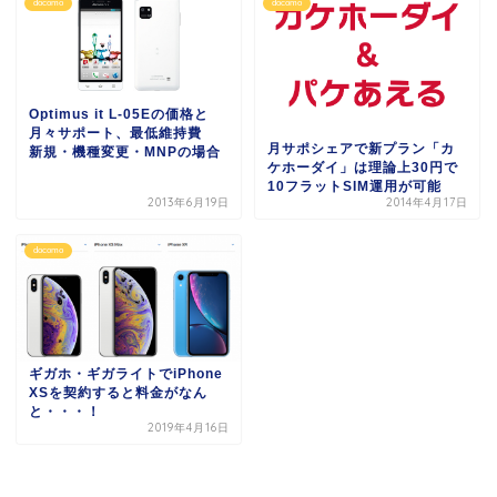
docomo
docomo
Optimus it L-05Eの価格と
月々サポート、最低維持費
月サポシェアで新プラン「カ
新規・機種変更・MNPの場合
ケホーダイ」は理論上30円で
10フラットSIM運用が可能
2013年6月19日
2014年4月17日
docomo
ギガホ・ギガライトでiPhone
XSを契約すると料金がなん
と・・・！
2019年4月16日