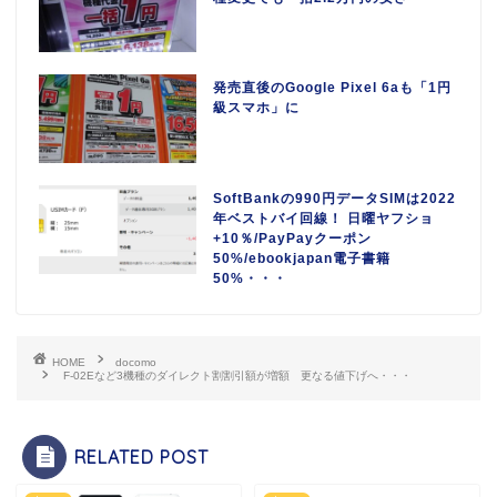
発売直後のGoogle Pixel 6aも「1円
級スマホ」に
SoftBankの990円データSIMは2022
年ベストバイ回線！ 日曜ヤフショ
+10％/PayPayクーポン
50%/ebookjapan電子書籍
50%・・・
HOME
docomo
F-02Eなど3機種のダイレクト割割引額が増額 更なる値下げへ・・・
RELATED POST