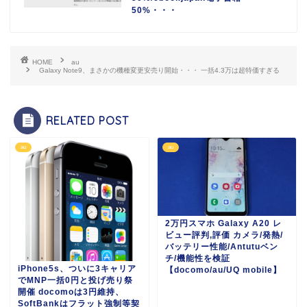
50%・・・
HOME
au
Galaxy Note9、まさかの機種変更安売り開始・・・ 一括4.3万は超特価すぎる
RELATED POST
au
au
2万円スマホ Galaxy A20 レ
ビュー評判,評価 カメラ/発熱/
バッテリー性能/Antutuベン
チ/機能性を検証
iPhone5s、ついに3キャリア
【docomo/au/UQ mobile】
でMNP一括0円と投げ売り祭
開催 docomoは3円維持、
SoftBankはフラット強制等契