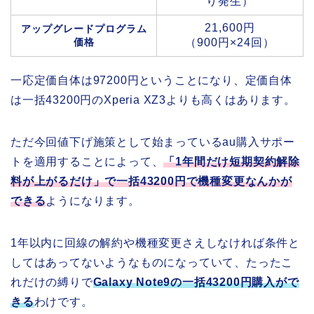
り発生）
21,600円
アップグレードプログラム
価格
（900円×24回）
一応定価自体は97200円ということになり、定価自体
は一括43200円のXperia XZ3よりも高くはあります。
ただ今回値下げ施策として始まっているau購入サポー
トを適用することによって、
「1年間だけ短期契約解除
料が上がるだけ」で一括43200円で機種変更なんかが
できる
ようになります。
1年以内に回線の解約や機種変更さえしなければ条件と
してはあってないようなものになっていて、たったこ
れだけの縛りで
Galaxy Note9の一括43200円購入がで
きる
わけです。