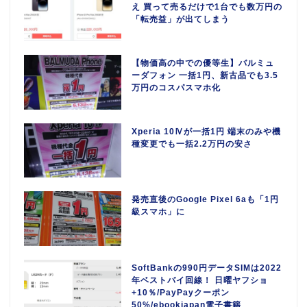
え 買って売るだけで1台でも数万円の
「転売益」が出てしまう
【物価高の中での優等生】バルミュ
ーダフォン 一括1円、新古品でも3.5
万円のコスパスマホ化
Xperia 10Ⅳが一括1円 端末のみや機
種変更でも一括2.2万円の安さ
発売直後のGoogle Pixel 6aも「1円
級スマホ」に
SoftBankの990円データSIMは2022
年ベストバイ回線！ 日曜ヤフショ
+10％/PayPayクーポン
50%/ebookjapan電子書籍