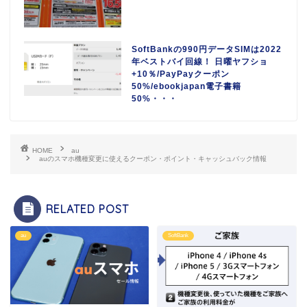
SoftBankの990円データSIMは2022
年ベストバイ回線！ 日曜ヤフショ
+10％/PayPayクーポン
50%/ebookjapan電子書籍
50%・・・
HOME
au
auのスマホ機種変更に使えるクーポン・ポイント・キャッシュバック情報
RELATED POST
au
SoftBank