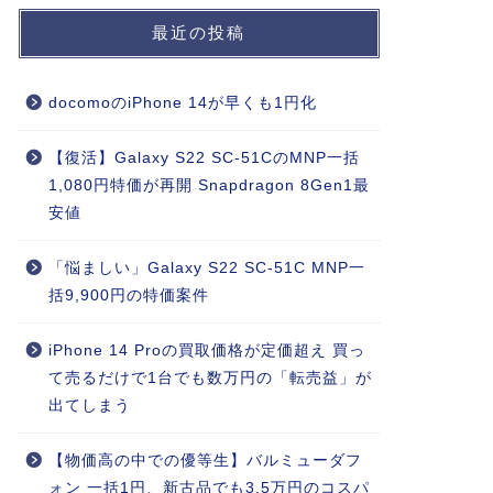
最近の投稿
docomoのiPhone 14が早くも1円化
【復活】Galaxy S22 SC-51CのMNP一括
1,080円特価が再開 Snapdragon 8Gen1最
安値
「悩ましい」Galaxy S22 SC-51C MNP一
括9,900円の特価案件
iPhone 14 Proの買取価格が定価超え 買っ
て売るだけで1台でも数万円の「転売益」が
出てしまう
【物価高の中での優等生】バルミューダフ
ォン 一括1円、新古品でも3.5万円のコスパ