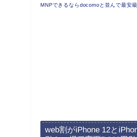
MNPできるならdocomoと並んで最
web割がiPhone 12とiPh