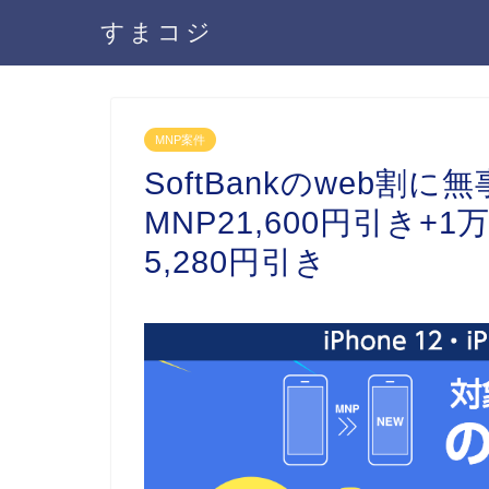
すまコジ
MNP案件
SoftBankのweb割に無事
MNP21,600円引き+
5,280円引き