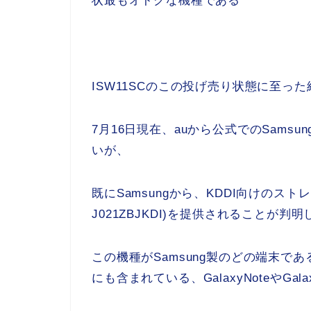
状最もオトクな機種である
ISW11SCのこの投げ売り状態に至っ
7月16日現在、auから公式でのSam
いが、
既にSamsungから、KDDI向けのスト
J021ZBJKDI)を提供されることが判
この機種がSamsung製のどの端末であ
にも含まれている、GalaxyNoteやGa