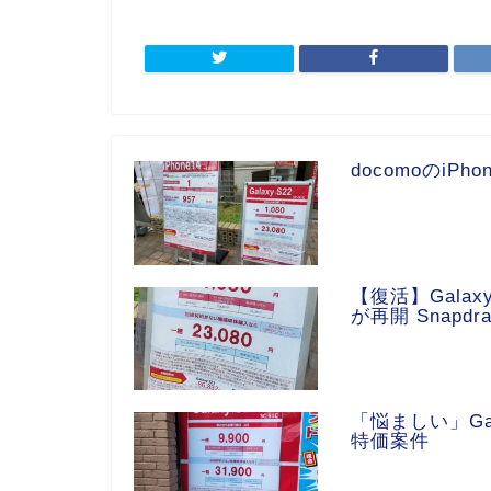
docomoのiPh
【復活】Galaxy
が再開 Snapdr
「悩ましい」Gala
特価案件