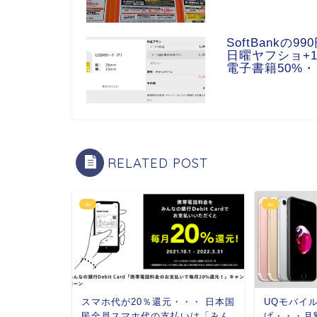
SoftBankの
日曜ヤフショ+10％
電子書籍50%
RELATED POST
au
au
スマホ代が20％還元・・・ 日本国
UQモバイルの
民全員スマホ代の支払いは「みん
げ・・・月