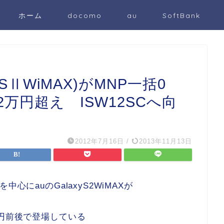
ホーム
docomo
au
SoftBank
y SⅡWiMAX)がMNP一括0
万円超え ISW12SCへ向
2012年7月16日
/
2013年11月13日
心にauのGalaxyS2WiMAXが
万円前後で登場している