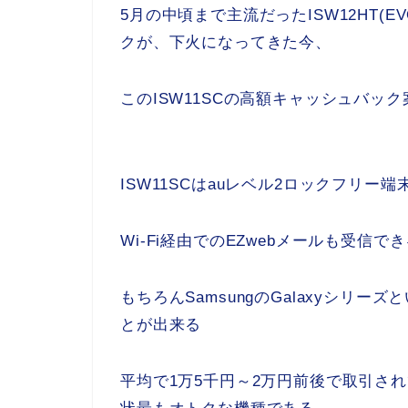
5月の中頃まで主流だったISW12HT(EVO
クが、下火になってきた今、
このISW11SCの高額キャッシュバ
ISW11SCはauレベル2ロックフリー
Wi-Fi経由でのEZwebメールも受
もちろんSamsungのGalaxyシリ
とが出来る
平均で1万5千円～2万円前後で取引さ