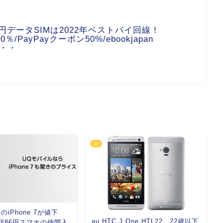
990円データSIMは2022年ベストバイ回線！
/PayPayクーポン50%/ebookjapan
・・・
au
iPhone 7が値下
au HTC J One HTL22、22歳以下
額86円スマホの仲間入