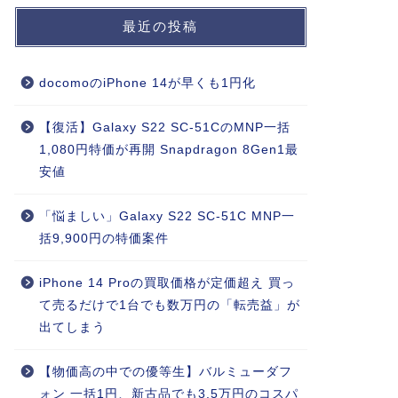
最近の投稿
docomoのiPhone 14が早くも1円化
【復活】Galaxy S22 SC-51CのMNP一括
1,080円特価が再開 Snapdragon 8Gen1最
安値
「悩ましい」Galaxy S22 SC-51C MNP一
括9,900円の特価案件
iPhone 14 Proの買取価格が定価超え 買っ
て売るだけで1台でも数万円の「転売益」が
出てしまう
【物価高の中での優等生】バルミューダフ
ォン 一括1円、新古品でも3.5万円のコスパ