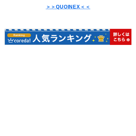
＞＞QUOINEX＜＜