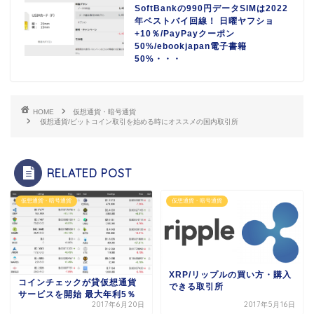
SoftBankの990円データSIMは2022
年ベストバイ回線！ 日曜ヤフショ
+10％/PayPayクーポン
50%/ebookjapan電子書籍
50%・・・
HOME
仮想通貨・暗号通貨
仮想通貨/ビットコイン取引を始める時にオススメの国内取引所
RELATED POST
仮想通貨・暗号通貨
仮想通貨・暗号通貨
XRP/リップルの買い方・購入
コインチェックが貸仮想通貨
できる取引所
サービスを開始 最大年利5％
2017年6月20日
2017年5月16日