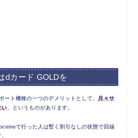
dカード GOLDを
サポート機種の一つのデメリットとして、
月々サ
ない
、というものがあります。
ocomoで行った人は暫く割引なしの状態で回線
す。