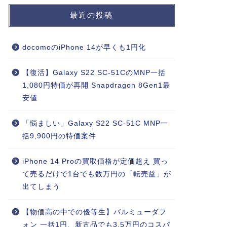
最近の投稿
docomoのiPhone 14が早くも1円化
【復活】Galaxy S22 SC-51CのMNP一括
1,080円特価が再開 Snapdragon 8Gen1最
安値
「悩ましい」Galaxy S22 SC-51C MNP一
括9,900円の特価案件
iPhone 14 Proの買取価格が定価超え 買っ
て売るだけで1台でも数万円の「転売益」が
出てしまう
【物価高の中での優等生】バルミューダフ
ォン 一括1円、新古品でも3.5万円のコスパ