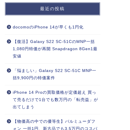
最近の投稿
docomoのiPhone 14が早くも1円化
【復活】Galaxy S22 SC-51CのMNP一括
1,080円特価が再開 Snapdragon 8Gen1最
安値
「悩ましい」Galaxy S22 SC-51C MNP一
括9,900円の特価案件
iPhone 14 Proの買取価格が定価超え 買っ
て売るだけで1台でも数万円の「転売益」が
出てしまう
【物価高の中での優等生】バルミューダフ
ォン 一括1円、新古品でも3.5万円のコスパ