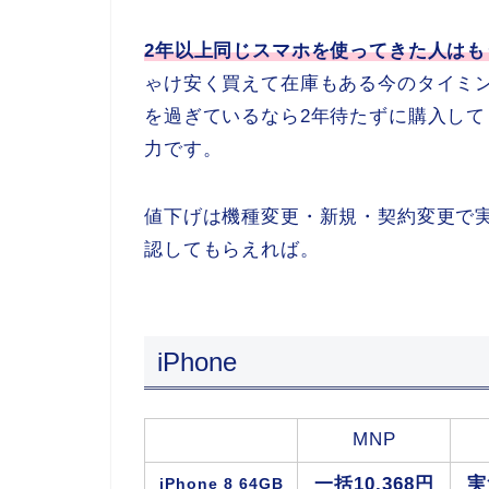
2年以上同じスマホを使ってきた人は
ゃけ安く買えて在庫もある今のタイミン
を過ぎているなら2年待たずに購入し
力です。
値下げは機種変更・新規・契約変更で実
認してもらえれば。
iPhone
MNP
一括10,368円
実
iPhone 8 64GB