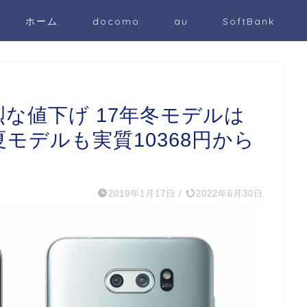
ホーム
docomo
au
SoftBank
強烈な値下げ 17年冬モデルは
夏モデルも実質10368円から
2019年1月17日
/
2022年6月30日