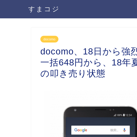
すまコジ
docomo
docomo、18日から
一括648円から、18年
の叩き売り状態