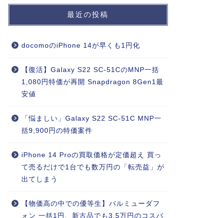
最近の投稿
docomoのiPhone 14が早くも1円化
【復活】Galaxy S22 SC-51CのMNP一括
1,080円特価が再開 Snapdragon 8Gen1最
安値
「悩ましい」Galaxy S22 SC-51C MNP一
括9,900円の特価案件
iPhone 14 Proの買取価格が定価超え 買っ
て売るだけで1台でも数万円の「転売益」が
出てしまう
【物価高の中での優等生】バルミューダフ
ォン 一括1円、新古品でも3.5万円のコスパ