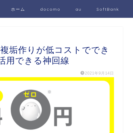
ホーム
docomo
au
SoftBank
持」 複垢作りが低コストででき
活用できる神回線
2021年9月14日