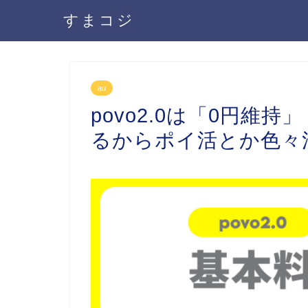
すまコジ
au
povo2.0は「0円維
るからポイ活とか色々