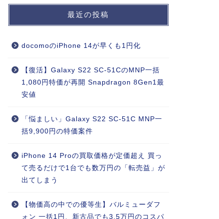
最近の投稿
docomoのiPhone 14が早くも1円化
【復活】Galaxy S22 SC-51CのMNP一括
1,080円特価が再開 Snapdragon 8Gen1最
安値
「悩ましい」Galaxy S22 SC-51C MNP一
括9,900円の特価案件
iPhone 14 Proの買取価格が定価超え 買っ
て売るだけで1台でも数万円の「転売益」が
出てしまう
【物価高の中での優等生】バルミューダフ
ォン 一括1円、新古品でも3.5万円のコスパ