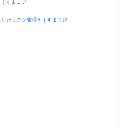
| すまコジ
したリスク管理を | すまコジ