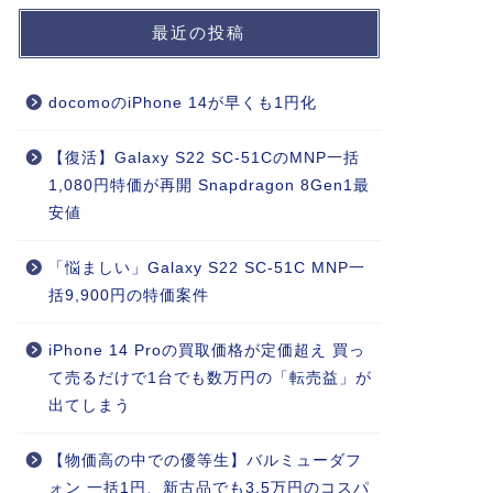
最近の投稿
docomoのiPhone 14が早くも1円化
【復活】Galaxy S22 SC-51CのMNP一括
1,080円特価が再開 Snapdragon 8Gen1最
安値
「悩ましい」Galaxy S22 SC-51C MNP一
括9,900円の特価案件
iPhone 14 Proの買取価格が定価超え 買っ
て売るだけで1台でも数万円の「転売益」が
出てしまう
【物価高の中での優等生】バルミューダフ
ォン 一括1円、新古品でも3.5万円のコスパ