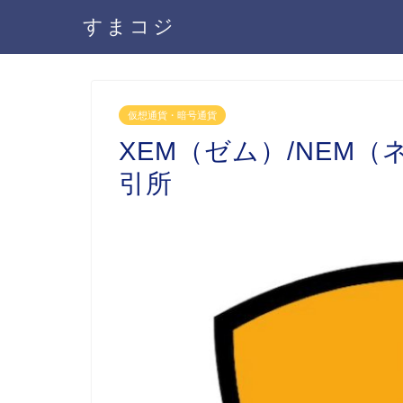
すまコジ
仮想通貨・暗号通貨
XEM（ゼム）/NEM
引所