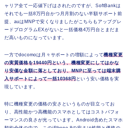
ャリア全て一応値下げはされたのですが、SoftBankは
それでも一括8万円台かつ月月割のない半額サポート前
提、auはMNPで安くなりましたがこちらもアップグレ
ードプログラムEXがないと一括価格4万円台とまだま
だ高いものになっています。
一方でdocomoは月々サポートの増額によって
機種変更
の実質価格を19440円という、機種変更にしてはかな
り安価な金額に落としており、MNPに至っては端末購
入サポートによって一括10368円
という安い価格を実
現しています。
特に機種変更の価格の安さというものが目立ってお
り、高性能かつ高機能のスマホとしてはコストパフォ
ーマンスの良さが光っています。Android含めたスマホ
契約全体の中で、このiPhone 8の安さは性能と価格の