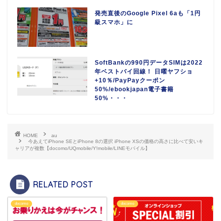
発売直後のGoogle Pixel 6aも「1円
級スマホ」に
SoftBankの990円データSIMは2022
年ベストバイ回線！ 日曜ヤフショ
+10％/PayPayクーポン
50%/ebookjapan電子書籍
50%・・・
HOME
au
今あえてiPhone SEとiPhone 8の選択 iPhone XSの価格の高さに比べて安いキ
ャリアが複数【docomo/UQmobile/Y!mobile/LINEモバイル】
RELATED POST
docomo
docomo