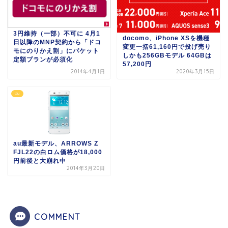
3円維持（一部）不可に 4月1
docomo、iPhone XSを機種
日以降のMNP契約から「ドコ
変更一括61,160円で投げ売り
モにのりかえ割」にパケット
しかも256GBモデル 64GBは
定額プランが必須化
57,200円
2014年4月1日
2020年3月15日
au
au最新モデル、ARROWS Z
FJL22の白ロム価格が18,000
円前後と大崩れ中
2014年3月20日
COMMENT