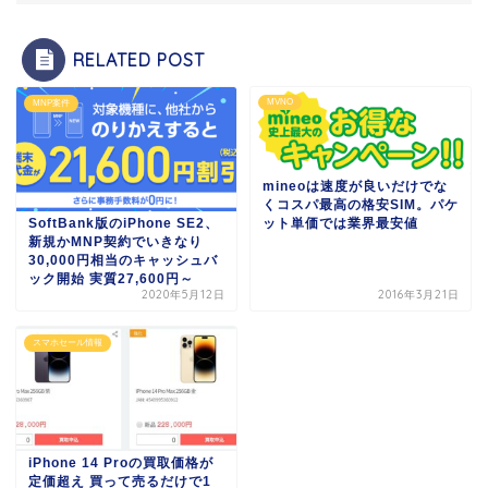
RELATED POST
MVNO
MNP案件
mineoは速度が良いだけでな
くコスパ最高の格安SIM。パケ
SoftBank版のiPhone SE2、
ット単価では業界最安値
新規かMNP契約でいきなり
30,000円相当のキャッシュバ
ック開始 実質27,600円～
2020年5月12日
2016年3月21日
スマホセール情報
iPhone 14 Proの買取価格が
定価超え 買って売るだけで1