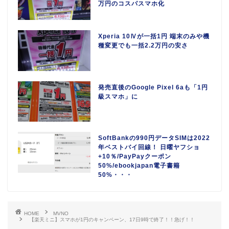
万円のコスパスマホ化
Xperia 10Ⅳが一括1円 端末のみや機
種変更でも一括2.2万円の安さ
発売直後のGoogle Pixel 6aも「1円
級スマホ」に
SoftBankの990円データSIMは2022
年ベストバイ回線！ 日曜ヤフショ
+10％/PayPayクーポン
50%/ebookjapan電子書籍
50%・・・
HOME
MVNO
【楽天ミニ】スマホが1円のキャンペーン、17日9時で終了！！急げ！！