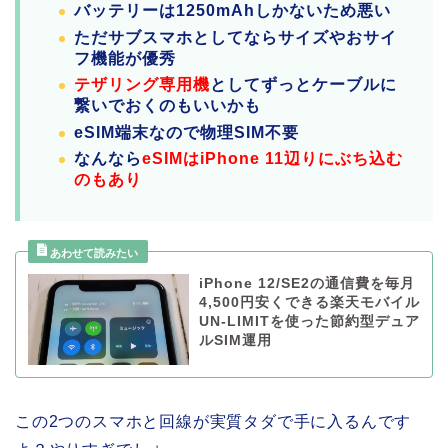
バッテリーは1250mAhしかないため悪い
ただサブスマホとしてならサイズやおサイ
フ機能が優秀
テザリング専用機
としてずっとケーブルに
繋いでおくのもいいかも
eSIM端末なので物理SIM不要
なんなら
eSIMはiPhone 11辺りにぶち込む
のもあり
iPhone 12/SE2の通信費を毎月
4,500円安くできる楽天モバイル
UN-LIMITを使った節約型デュア
ルSIM運用
この2つのスマホと回線が実質タダで手に入るんです