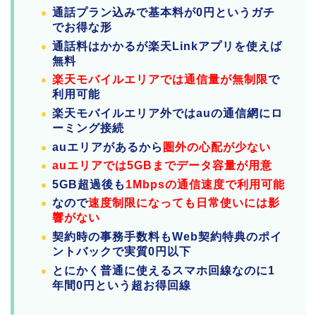
通話プラン込みで基本料が0円というガチ
でお得な形
通話料はかかるが楽天Linkアプリを使えば
無料
楽天モバイルエリアでは通信量が無制限
で
利用可能
楽天モバイルエリア外ではauの通信網にロ
ーミング接続
auエリアがあるから
圏外の心配が少ない
auエリアでは5GBまでデータ容量が用意
5GB超過後も
1Mbpsの通信速度で利用可能
なので
速度制限になっても日常使いには影
響がない
契約時の事務手数料もWeb契約特典のポイ
ントバックで実質0円以下
とにかく普通に使えるスマホ回線なのに1
年間0円という超お得回線