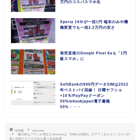
万円のコスパスマホ化
Xperia 10Ⅳが一括1円 端末のみや機
種変更でも一括2.2万円の安さ
発売直後のGoogle Pixel 6aも「1円
級スマホ」に
SoftBankの990円データSIMは2022
年ベストバイ回線！ 日曜ヤフショ
+10％/PayPayクーポン
50%/ebookjapan電子書籍
50%・・・
HOME
docomo
魅力的なプランが増えたdocomoは『SIMのみ契約』がアツくなりそう コスパの
良いSIMフリースマホも選べる自由度