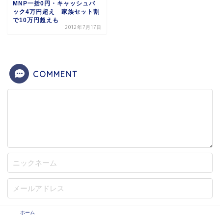
MNP一括0円・キャッシュバ
ック4万円超え 家族セット割
で10万円超えも
2012年7月17日
COMMENT
次回のコメントで使用するためブラウザーに自分の名
ホーム